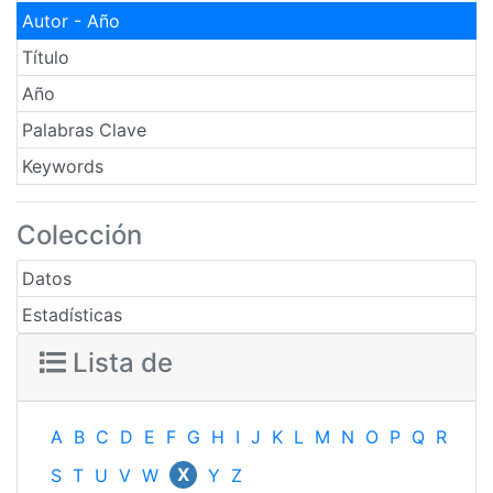
Autor - Año
Título
Año
Palabras Clave
Keywords
Colección
Datos
Estadísticas
Lista de
A
B
C
D
E
F
G
H
I
J
K
L
M
N
O
P
Q
R
X
S
T
U
V
W
Y
Z