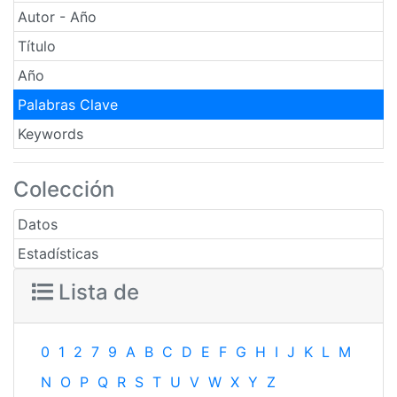
Autor - Año
Título
Año
Palabras Clave
Keywords
Colección
Datos
Estadísticas
Lista de
0
1
2
7
9
A
B
C
D
E
F
G
H
I
J
K
L
M
N
O
P
Q
R
S
T
U
V
W
X
Y
Z