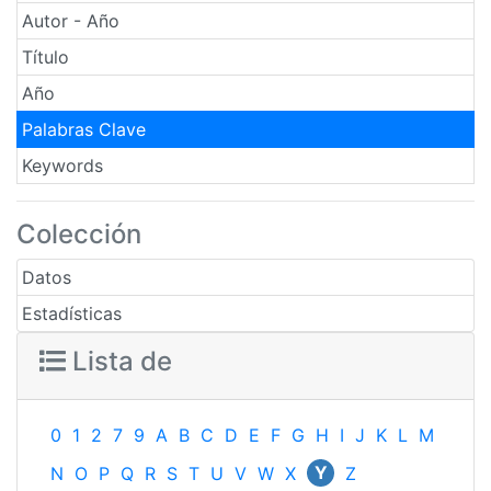
Autor - Año
Título
Año
Palabras Clave
Keywords
Colección
Datos
Estadísticas
Lista de
0
1
2
7
9
A
B
C
D
E
F
G
H
I
J
K
L
M
Y
N
O
P
Q
R
S
T
U
V
W
X
Z