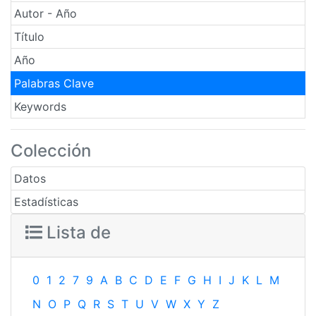
Autor - Año
Título
Año
Palabras Clave
Keywords
Colección
Datos
Estadísticas
Lista de
0
1
2
7
9
A
B
C
D
E
F
G
H
I
J
K
L
M
N
O
P
Q
R
S
T
U
V
W
X
Y
Z