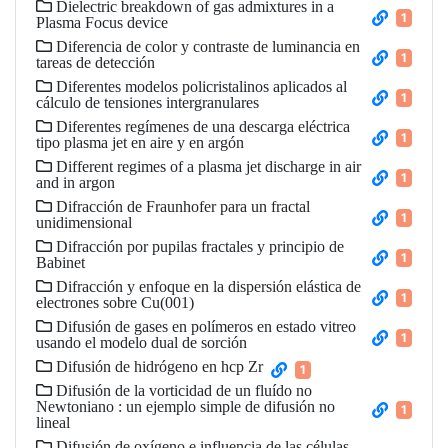
Dielectric breakdown of gas admixtures in a
1
Plasma Focus device
Diferencia de color y contraste de luminancia en
1
tareas de detección
Diferentes modelos policristalinos aplicados al
1
cálculo de tensiones intergranulares
Diferentes regímenes de una descarga eléctrica
1
tipo plasma jet en aire y en argón
Different regimes of a plasma jet discharge in air
1
and in argon
Difracción de Fraunhofer para un fractal
1
unidimensional
Difracción por pupilas fractales y principio de
1
Babinet
Difracción y enfoque en la dispersión elástica de
1
electrones sobre Cu(001)
Difusión de gases en polímeros en estado vitreo
1
usando el modelo dual de sorción
Difusión de hidrógeno en hcp Zr
1
Difusión de la vorticidad de un fluído no
Newtoniano : un ejemplo simple de difusión no
1
lineal
Difusión de oxígeno e influencia de las células