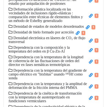
1
estudio por aniquilación de positrones
Deformación plástica localizada en las
vecindades de inclusiones rígido-elásticas :
1
comparación entre técnicas de elementos finitos y
un método de Eshelby generalizado
Densidad de estados de modelos desordenados
1
Densidad de hielo formado por acreción
1
Densidad electrónica en láseres de CO₂ de flujo
1
transversal
Dependencia con la composición y la
1
temperatura del orden en β Cu-Zn-Al
Dependencia con la temperatura de la longitud
de coherencia de las fluctuaciones de orden del
1
director en fases nemáticas termotrópicas
Dependencia con la temperatura del gradiente de
campo eléctrico en "bixbitas” usando ¹⁸¹Hf como
1
sonda
Dependencia con la temperatura y la amplitud de
1
deformación de la fricción interna del PMMA
Dependencia de la cinética de transformación
con la temperatura de austemperizado en
1
fundiciones vermiculares
Dependencia de la conductividad eléctrica de la