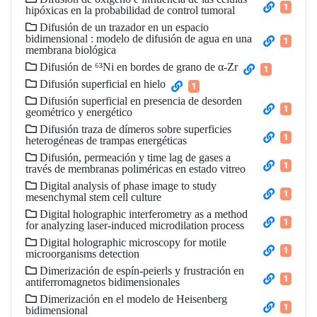
1
hipóxicas en la probabilidad de control tumoral
Difusión de un trazador en un espacio
bidimensional : modelo de difusión de agua en una
1
membrana biológica
Difusión de ⁶³Ni en bordes de grano de α-Zr
1
Difusión superficial en hielo
1
Difusión superficial en presencia de desorden
1
geométrico y energético
Difusión traza de dímeros sobre superficies
1
heterogéneas de trampas energéticas
Difusión, permeación y time lag de gases a
1
través de membranas poliméricas en estado vitreo
Digital analysis of phase image to study
1
mesenchymal stem cell culture
Digital holographic interferometry as a method
1
for analyzing laser-induced microdilation process
Digital holographic microscopy for motile
1
microorganisms detection
Dimerización de espín-peierls y frustración en
1
antiferromagnetos bidimensionales
Dimerización en el modelo de Heisenberg
1
bidimensional