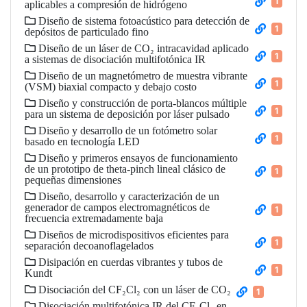
1
aplicables a compresión de hidrógeno
Diseño de sistema fotoacústico para detección de
1
depósitos de particulado fino
Diseño de un láser de CO₂ intracavidad aplicado
1
a sistemas de disociación multifotónica IR
Diseño de un magnetómetro de muestra vibrante
1
(VSM) biaxial compacto y debajo costo
Diseño y construcción de porta-blancos múltiple
1
para un sistema de deposición por láser pulsado
Diseño y desarrollo de un fotómetro solar
1
basado en tecnología LED
Diseño y primeros ensayos de funcionamiento
de un prototipo de theta-pinch lineal clásico de
1
pequeñas dimensiones
Diseño, desarrollo y caracterización de un
generador de campos electromagnéticos de
1
frecuencia extremadamente baja
Diseños de microdispositivos eficientes para
1
separación decoanoflagelados
Disipación en cuerdas vibrantes y tubos de
1
Kundt
Disociación del CF₂Cl₂ con un láser de CO₂
1
Disociación multifotónica IR del CF₂Cl₂ en