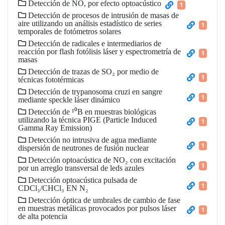
Detección de NO, por efecto optoacústico
1
Detección de procesos de intrusión de masas de
aire utilizando un análisis estadístico de series
1
temporales de fotómetros solares
Detección de radicales e intermediarios de
reacción por flash fotólisis láser y espectrometría de
1
masas
Detección de trazas de SO₂ por medio de
1
técnicas fototérmicas
Detección de trypanosoma cruzi en sangre
1
mediante speckle láser dinámico
Detección de ¹⁰B en muestras biológicas
utilizando la técnica PIGE (Particle Induced
1
Gamma Ray Emission)
Detección no intrusiva de agua mediante
1
dispersión de neutrones de fusión nuclear
Detección optoacústica de NO₂ con excitación
1
por un arreglo transversal de leds azules
Detección optoacústica pulsada de
1
CDCl₃/CHCl₃ EN N₂
Detección óptica de umbrales de cambio de fase
en muestras metálicas provocados por pulsos láser
1
de alta potencia