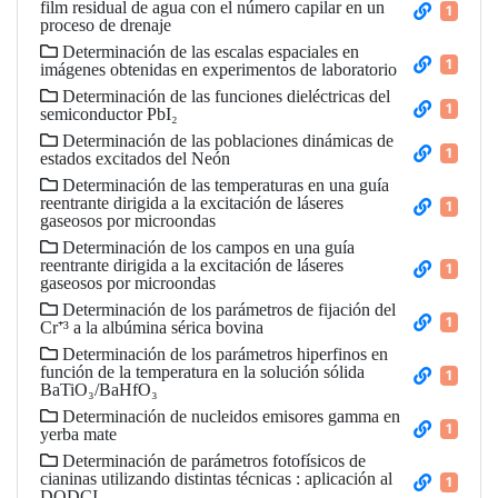
film residual de agua con el número capilar en un
1
proceso de drenaje
Determinación de las escalas espaciales en
1
imágenes obtenidas en experimentos de laboratorio
Determinación de las funciones dieléctricas del
1
semiconductor PbI₂
Determinación de las poblaciones dinámicas de
1
estados excitados del Neón
Determinación de las temperaturas en una guía
reentrante dirigida a la excitación de láseres
1
gaseosos por microondas
Determinación de los campos en una guía
reentrante dirigida a la excitación de láseres
1
gaseosos por microondas
Determinación de los parámetros de fijación del
1
Cr⁺³ a la albúmina sérica bovina
Determinación de los parámetros hiperfinos en
función de la temperatura en la solución sólida
1
BaTiO₃/BaHfO₃
Determinación de nucleidos emisores gamma en
1
yerba mate
Determinación de parámetros fotofísicos de
cianinas utilizando distintas técnicas : aplicación al
1
DODCI