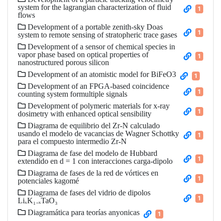
system for the lagrangian characterization of fluid
1
flows
Development of a portable zenith-sky Doas
1
system to remote sensing of stratopheric trace gases
Development of a sensor of chemical species in
vapor phase based on optical properties of
1
nanostructured porous silicon
Development of an atomistic model for BiFeO3
1
Development of an FPGA-based coincidence
1
counting system formultiple signals
Development of polymeric materials for x-ray
1
dosimetry with enhanced optical sensibility
Diagrama de equilibrio del Zr-N calculado
usando el modelo de vacancias de Wagner Schottky
1
para el compuesto intermedio Zr-N
Diagrama de fase del modelo de Hubbard
1
extendido en d = 1 con interacciones carga-dipolo
Diagrama de fases de la red de vórtices en
1
potenciales kagomé
Diagrama de fases del vidrio de dipolos
1
LiₓK₁₋ₓTaO₃
Diagramática para teorías anyonicas
1