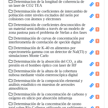
Determinacion de la longitud de coherencia de
1
un laser de CO2 TEA
Determinación de coeficientes de intercambio de
población entre niveles excitados del neón por
1
colisiones con átomos y electrones
Determinación de coeficientes desconocidos de
un material semi-infinito a través de un modelo de
1
zona pastosa para el problema de Stefan a dos fases
Determinación de curvas de concentración por
1
interferometría de correlación de speckle digital
Determinación de K-40 en alimentos por
espectrometría gamma con un detector de NaI(Tl) y
1
simulaciones Monte Carlo
Determinación de la absorción del CO₂ a alta
1
presión en el bombeo óptico con laser de HF
Determinación de la altura de la cobertura
1
nubosa mediante visión estereoscópica digital
Determinación de la composición elemental y
análisis estadístico en muestras de aerosoles
1
atmosféricos
Determinación de la concentración de carbono y
1
oxígeno en silicio por absorción infrarroja
Determinación de la concentración de ozono
total sobre Río Gallegos utilizando un radiómetro y