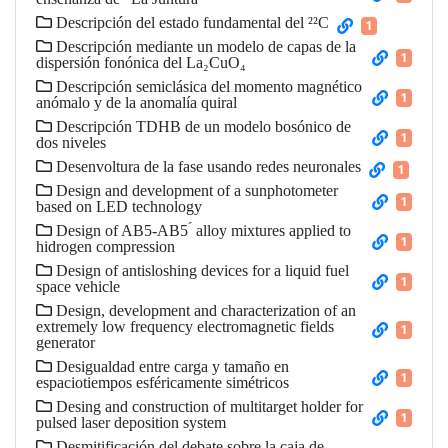
Descripción del estado fundamental del ²²C
1
Descripción mediante un modelo de capas de la
1
dispersión fonónica del La₂CuO₄
Descripción semiclásica del momento magnético
1
anómalo y de la anomalía quiral
Descripción TDHB de un modelo bosónico de
1
dos niveles
Desenvoltura de la fase usando redes neuronales
1
Design and development of a sunphotometer
1
based on LED technology
Design of AB5-AB5 ́ alloy mixtures applied to
1
hidrogen compression
Design of antisloshing devices for a liquid fuel
1
space vehicle
Design, development and characterization of an
extremely low frequency electromagnetic fields
1
generator
Desigualdad entre carga y tamaño en
1
espaciotiempos esféricamente simétricos
Desing and construction of multitarget holder for
1
pulsed laser deposition system
Desmitificación del debate sobre la caja de