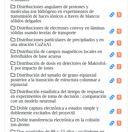
Distribuciones angulares de protones y
moléculas-ion hidrógeno en experimentos de
1
transmisión de haces iónicos a traves de blancos
sólidos delgados
Distribuciones de electrones convoy en láminas
1
sólidas usando teorías de transporte
Distribuciones particulares de precipitados γ en
1
una aleación CuZnAl
Distribución de campos magnéticos locales en
1
ferrofluídos de base acuosa
Distribución de dosis en detectores de Makrofol-
1
E por impacto de iones
Distribución del tamaño de grano equiaxial
posterior a la transición de estructura columnar a
1
equiaxial
Distribución estadística del tiempo de respuesta
en experimentos de toma de decisión : comparación
1
con un modelo neuronal
Doble captura electrónica a estados simple y
1
doblemente excitados del proyectil
Doble transferencia electrónica en la colisión
1
ion-átomo
Dos acoplados de 88 y 22 años : osciladores en