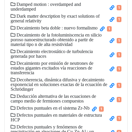
Damped motion : overdamped and
1
underdamped
Dark matter description by exact solutions of
1
general relativity
Decaimiento beta doble : nuevo formalismo
1
Decaimiento de la fotoluminiscencia en silicio
poroso nanoestructurado obtenido a partir de
1
material tipo n de alta resistividad
Decaimiento electrostático de turbulencia
1
generada por haces
Decaimiento por emisión de neutrones de
estados gigantes excitados vía reacciones de
1
transferencia
Decoherencia, dinámica difusiva y decaimiento
exponencial en soluciones exactas de la ecuación de
1
Schrödinger
Deducción alternativa de las ecuaciones de
1
campo medio de fermiones compuestos
Defectos puntuales en el sistema Zr-Nb
1
Defectos puntuales en materiales de estructura
1
HCP
Defectos puntuales y fenómenos de
precipitación en aleaciones de Cu-Zn-Al : un