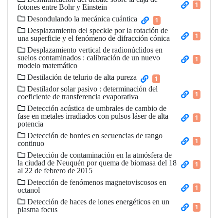
1
fotones entre Bohr y Einstein
Desondulando la mecánica cuántica
1
Desplazamiento del speckle por la rotación de
1
una superficie y el fenómeno de difracción cónica
Desplazamiento vertical de radionúclidos en
suelos contaminados : calibración de un nuevo
1
modelo matemático
Destilación de telurio de alta pureza
1
Destilador solar pasivo : determinación del
1
coeficiente de transferencia evaporativa
Detección acústica de umbrales de cambio de
fase en metales irradiados con pulsos láser de alta
1
potencia
Detección de bordes en secuencias de rango
1
continuo
Detección de contaminación en la atmósfera de
la ciudad de Neuquén por quema de biomasa del 18
1
al 22 de febrero de 2015
Detección de fenómenos magnetoviscosos en
1
octanol
Detección de haces de iones energéticos en un
1
plasma focus