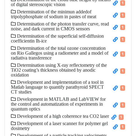
1
of digital stereoscopic vision
Determination of the minimun addedof
1
tripolyphosphate of sodium in pastes of meat
Determination of the photon transfer curve, read
1
noise, and dark current in CMOS sensors
Determination of the superficial self-diffusion
1
coefficientin Ih-ice
Determination of the total ozone concentration
on Rio Gallegos using a radiometer and a model of
1
radiativa transference
Determination using X-ray reflectometry of the
TiO2 coating’s thickness obtained by anodic
1
oxidation
Development and implementation of a tool in
Matlab language to quantify parathyroid SPECT
1
CT studies
Development in MATLAB and LabVIEW for
the control and automatization of experiments in
1
quantum optics
Development of a high coherence tea CO2 laser
1
Development of a laser scanner for polymer gel
1
dosimetry
Development of a particle tracking velocimetry