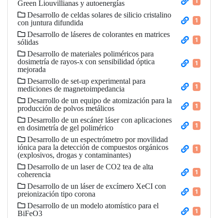
1
Green Liouvillianas y autoenergías
Desarrollo de celdas solares de silicio cristalino
1
con juntura difundida
Desarrollo de láseres de colorantes en matrices
1
sólidas
Desarrollo de materiales poliméricos para
dosimetría de rayos-x con sensibilidad óptica
1
mejorada
Desarrollo de set-up experimental para
1
mediciones de magnetoimpedancia
Desarrollo de un equipo de atomización para la
1
producción de polvos metálicos
Desarrollo de un escáner láser con aplicaciones
1
en dosimetría de gel polimérico
Desarrollo de un espectrómetro por movilidad
iónica para la detección de compuestos orgánicos
1
(explosivos, drogas y contaminantes)
Desarrollo de un laser de CO2 tea de alta
1
coherencia
Desarrollo de un láser de excímero XeCI con
1
preionización tipo corona
Desarrollo de un modelo atomístico para el
1
BiFeO3