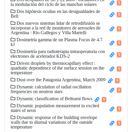
1
la modulación del ciclo de las manchas solares
Dos hipótesis ocultas en las desigualdades de
1
Bell
Dos nuevos sistemas lidar de retrodifusión se
incorporan a la red de monitoreo de aerosoles de
1
Argentina : Río Gallegos y Villa Martelli
Dosimetría gamma de un Plasma Focus de 4.7
1
kJ
Dosimetría para radioterapia intraoperatoria con
1
electrones de acelerador KDS-2
Driven droplets by thermocapillary effect :
quadratic dependence of the surface tension on the
1
temperature
Dust over the Patagonia Argentina, March 2009
1
Dynamic calculation of radial oscillation
1
frequencies on neutron stars
Dynamic classification of Beltrami flows
1
Dynamic population measurement in excited
1
states of neon
Dynamic response of the building envelope
walls due to diurnal variations of the outside
1
temperature