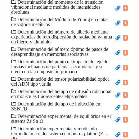
Determinación del momento de la transición
vibracional mediante medidas de intensidades
1
absolutas
Determinación del Módulo de Young en cintas
1
de vidrios metálicos
Determinación del número de albedo mediante
experiencias de retrodispersión de radiación gamma
1
en hierro y aluminio
Determinación del número óptimo de pasos de
1
desaprendizaje en memorias asociativas
Determinación del punto de impacto del eje de
lluvias inclinadas de partículas secundarias y su
1
efecto en la composición primaria
Determinación del tensor polarizabilidad óptica
1
del ADN tipo varilla
Determinación del tiempo de difusión rotacional
1
en moléculas fluorescentes elipsoidales
Determinación del tiempo de inducción en
1
SSNTD
Determinación experimental de equilibrios en el
1
sistema Zr-Sn-O
Determinación experimental y modelado
termodinámico del sistema circonio - platino (Zr -
1
Pt)