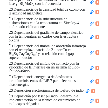
1
fase γ ́-Bi₂MoO₆ con la frecuencia
Dependencia de la densidad total de ozono con
1
la actividad magnética
Dependencia de la subestructura de
dislocaciones con la temperatura en Zircaloy-4
1
deformado cíclicamente
Dependencia del gradiente de campo eléctrico
con la temperatura en óxidos con la estructura
1
bixbita
Dependencia del umbral de absorción infrarroja
con el reemplazo parcial de Zn por Cu en
1
Bi₂Sr₂Ca₁Cu₂O₈₊ᵟ y su relación con el gap
superconductor
Dependencia del ángulo de contacto con la
velocidad de la interfase en un sistema líquido-
1
líquido-sólido
Dependencia energética de dosímetros
termoluminiscentes de LiF-7 para electrones de
1
altas energías
Deposición electroquímica de fosfuro de indio
1
Deposición por láser pulsado : desarrollo e
implementación de la técnica de crecimiento de
1
multicapas delgadas