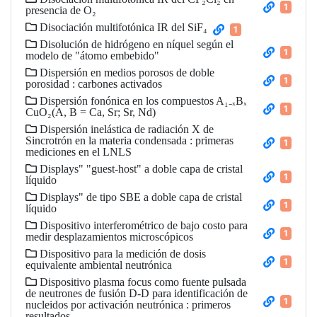
1
presencia de O₂
Disociación multifotónica IR del SiF₄
1
Disolución de hidrógeno en níquel según el
1
modelo de "átomo embebido"
Dispersión en medios porosos de doble
1
porosidad : carbones activados
Dispersión fonónica en los compuestos A₁₋ₓBₓ
1
CuO₂(A, B = Ca, Sr; Sr, Nd)
Dispersión inelástica de radiación X de
Sincrotrón en la materia condensada : primeras
1
mediciones en el LNLS
Displays" "guest-host" a doble capa de cristal
1
líquido
Displays" de tipo SBE a doble capa de cristal
1
líquido
Dispositivo interferométrico de bajo costo para
1
medir desplazamientos microscópicos
Dispositivo para la medición de dosis
1
equivalente ambiental neutrónica
Dispositivo plasma focus como fuente pulsada
de neutrones de fusión D-D para identificación de
1
nucleidos por activación neutrónica : primeros
resultados