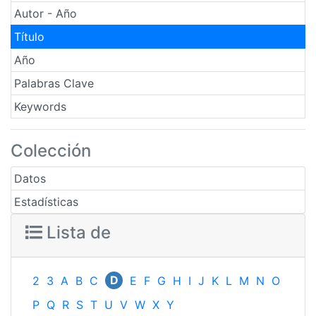
Autor - Año
Título
Año
Palabras Clave
Keywords
Colección
Datos
Estadísticas
Lista de
D
2
3
A
B
C
E
F
G
H
I
J
K
L
M
N
O
P
Q
R
S
T
U
V
W
X
Y