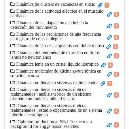
Dinámica de clusters de vacancias en silicio
1
Dinámica de la actividad eléctrica en el músculo
1
cardíaco
Dinámica de la adaptación a la luz en la
1
detección del movimiento
Dinámica de las oscilaciones de alta frecuencia
1
en registro de crisis epiléptica
Dinámica de láseres acoplados con doble retraso
1
Dinámica del fenómeno de extrusión en flujos
1
lentos no newtonianos
Dinámica lenta en un cristal líquido liotrópico
1
Dinámica molecular de glicina zwitteriónica en
1
solución acuosa
Dinámica no lineal en sistemas realimentados
1
Dinámica no lineal en sistemas ópticos
realimentados : análisis teórico de un sistema
1
discreto con multiestabilidad y caos
Dinámica no lineal en sistemas ópticos
realimentados : estudio experimental de un sistema
1
híbrido electroóptico
Diphoton production at NNLO : the main
1
background for Higgs boson searches