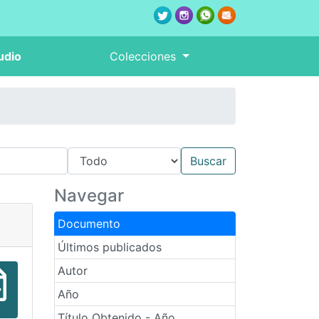
udio
Colecciones
Navegar
Documento
Últimos publicados
Autor
Año
Título Obtenido - Año