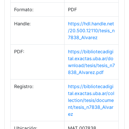
Formato:
PDF
Handle:
https://hdl.handle.net
/20.500.12110/tesis_n
7838_Alvarez
PDF:
https://bibliotecadigi
tal.exactas.uba.ar/do
wnload/tesis/tesis_n7
838_Alvarez.pdf
Registro:
https://bibliotecadigi
tal.exactas.uba.ar/col
lection/tesis/docume
nt/tesis_n7838_Alvar
ez
Ubicación:
MAT 007838