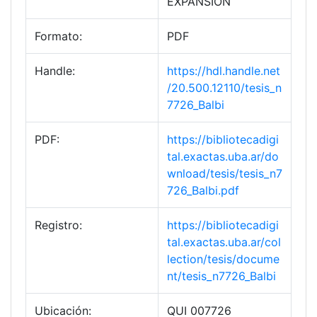
EXPANSION
Formato:
PDF
Handle:
https://hdl.handle.net
/20.500.12110/tesis_n
7726_Balbi
PDF:
https://bibliotecadigi
tal.exactas.uba.ar/do
wnload/tesis/tesis_n7
726_Balbi.pdf
Registro:
https://bibliotecadigi
tal.exactas.uba.ar/col
lection/tesis/docume
nt/tesis_n7726_Balbi
Ubicación:
QUI 007726