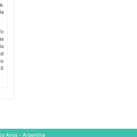
a.
ía
/o
as
is
ad
do
35
s Aires - Argentina