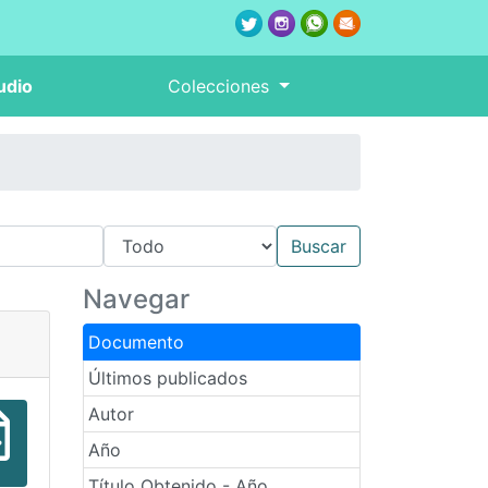
udio
Colecciones
Navegar
Documento
Últimos publicados
Autor
Año
Título Obtenido - Año