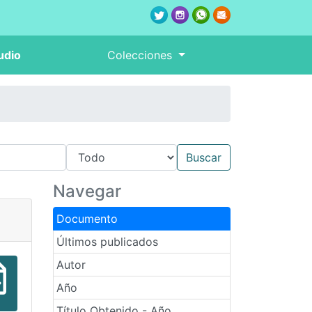
udio
Colecciones
Navegar
Documento
Últimos publicados
Autor
Año
Título Obtenido - Año