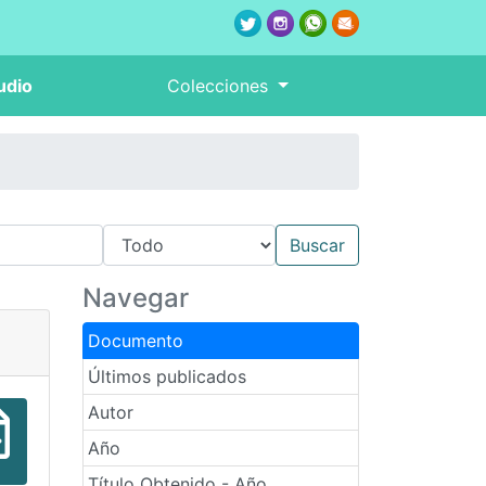
udio
Colecciones
Navegar
Documento
Últimos publicados
Autor
Año
Título Obtenido - Año