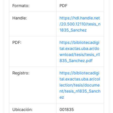
Formato:
PDF
Handle:
https://hdl.handle.net
/20.500.12110/tesis_n
1835_Sanchez
PDF:
https://bibliotecadigi
tal.exactas.uba.ar/do
wnload/tesis/tesis_n1
835_Sanchez.pdf
Registro:
https://bibliotecadigi
tal.exactas.uba.ar/col
lection/tesis/docume
nt/tesis_n1835_Sanch
ez
Ubicación:
001835