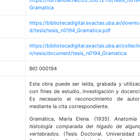
https://hdl.handle.net/20.500.12110/tesis_n019
Gramatica
https://bibliotecadigital.exactas.uba.ar/downlo
d/tesis/tesis_n0194_Gramatica.pdf
https://bibliotecadigital.exactas.uba.ar/collecti
n/tesis/document/tesis_n0194_Gramatica
BIO 000194
Esta obra puede ser leída, grabada y utiliza
con fines de estudio, investigación y docenci
Es necesario el reconocimiento de autor
mediante la cita correspondiente.
Gramática, María Elena. (1935).
Anatomía
histología comparada del hígado de algun
vertebrados
. (Tesis Doctoral. Universidad 