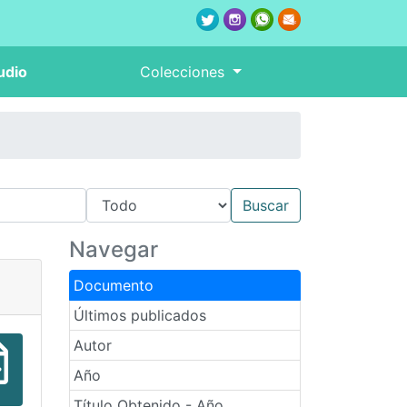
udio
Colecciones
Navegar
Documento
Últimos publicados
Autor
Año
Título Obtenido - Año