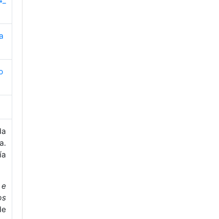
4_
a
o
da
a.
ía
 e
os
de