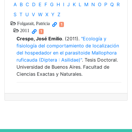
A
B
C
D
E
F
G
H
I
J
K
L
M
N
O
P
Q
R
S
T
U
V
W
X
Y
Z
Folgarait, Patricia
1
2011
1
Crespo, José Emilio
. (2011).
"Ecología y
fisiología del comportamiento de localización
del hospedador en el parasitoide Mallophora
ruficauda (Diptera : Asilidae)"
. Tesis Doctoral.
Universidad de Buenos Aires. Facultad de
Ciencias Exactas y Naturales.