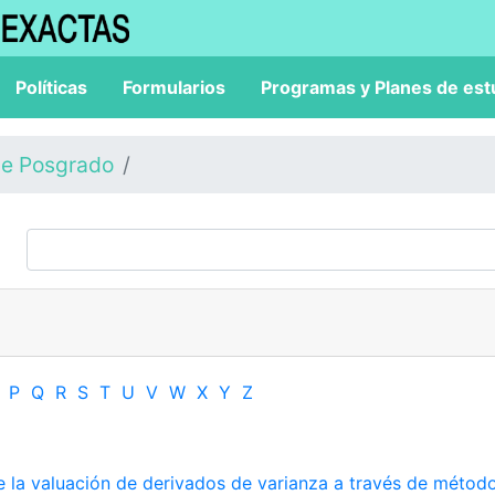
Políticas
Formularios
Programas y Planes de est
de Posgrado
P
Q
R
S
T
U
V
W
X
Y
Z
e la valuación de derivados de varianza a través de métod