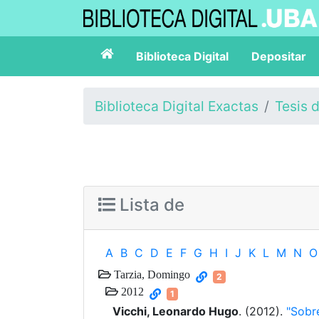
Biblioteca Digital
Depositar
Biblioteca Digital Exactas
Tesis 
Lista de
A
B
C
D
E
F
G
H
I
J
K
L
M
N
O
Tarzia, Domingo
2
2012
1
Vicchi, Leonardo Hugo
. (2012).
"Sobr