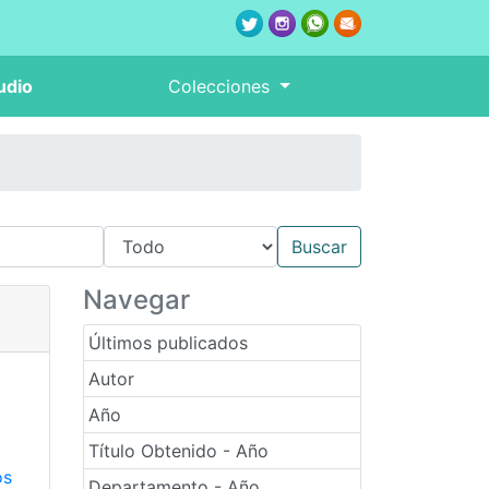
udio
Colecciones
Navegar
Últimos publicados
Autor
Año
Título Obtenido - Año
os
Departamento - Año