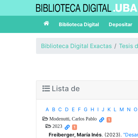
Biblioteca Digital
Depositar
Biblioteca Digital Exactas
Tesis 
Lista de
A
B
C
D
E
F
G
H
I
J
K
L
M
N
O
Modenutti, Carlos Pablo
1
2023
1
Freiberger, María Inés
. (2023).
"Desar