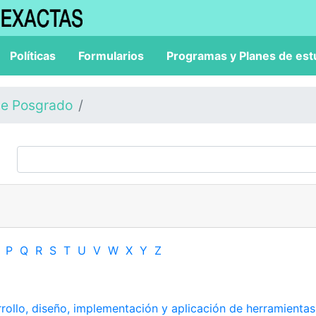
Políticas
Formularios
Programas y Planes de est
de Posgrado
P
Q
R
S
T
U
V
W
X
Y
Z
rollo, diseño, implementación y aplicación de herramientas