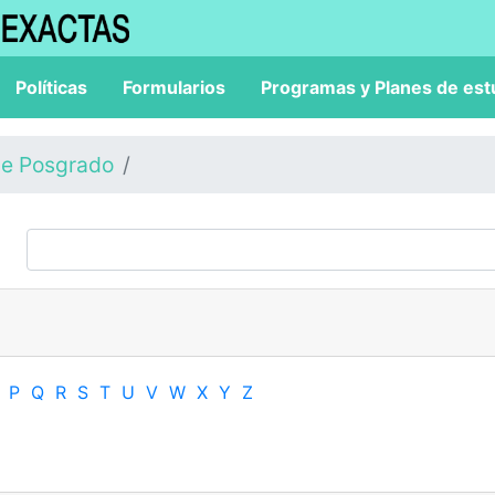
Políticas
Formularios
Programas y Planes de est
de Posgrado
P
Q
R
S
T
U
V
W
X
Y
Z