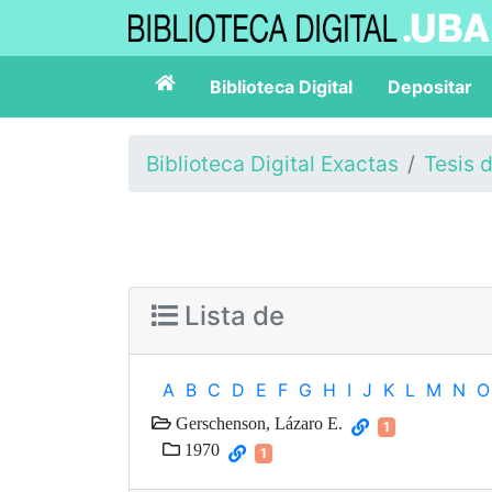
Biblioteca Digital
Depositar
Biblioteca Digital Exactas
Tesis 
Lista de
A
B
C
D
E
F
G
H
I
J
K
L
M
N
O
Gerschenson, Lázaro E.
1
1970
1