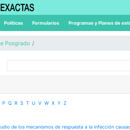
Políticas
Formularios
Programas y Planes de est
de Posgrado
P
Q
R
S
T
U
V
W
X
Y
Z
tudio de los mecanismos de respuesta a la infección causa