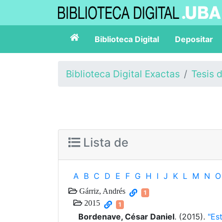
Biblioteca Digital
Depositar
Biblioteca Digital Exactas
Tesis 
Lista de
A
B
C
D
E
F
G
H
I
J
K
L
M
N
O
Gárriz, Andrés
1
2015
1
Bordenave, César Daniel
. (2015).
"Es