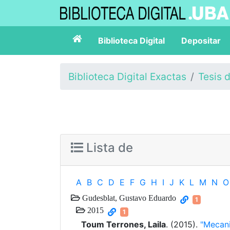
Biblioteca Digital
Depositar
Biblioteca Digital Exactas
Tesis 
Lista de
A
B
C
D
E
F
G
H
I
J
K
L
M
N
O
Gudesblat, Gustavo Eduardo
1
2015
1
Toum Terrones, Laila
. (2015).
"Mecani