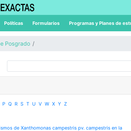
Políticas
Formularios
Programas y Planes de est
de Posgrado
P
Q
R
S
T
U
V
W
X
Y
Z
smos de Xanthomonas campestris pv. campestris en la