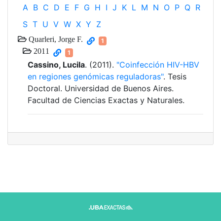
A
B
C
D
E
F
G
H
I
J
K
L
M
N
O
P
Q
R
S
T
U
V
W
X
Y
Z
Quarleri, Jorge F.
1
2011
1
Cassino, Lucila
. (2011).
"Coinfección HIV-HBV
en regiones genómicas reguladoras"
. Tesis
Doctoral. Universidad de Buenos Aires.
Facultad de Ciencias Exactas y Naturales.