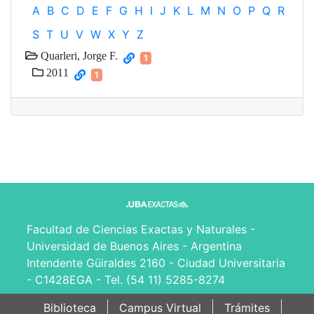
A
B
C
D
E
F
G
H
I
J
K
L
M
N
O
P
Q
R
S
T
U
V
W
X
Y
Z
Quarleri, Jorge F.
1
2011
1
Facultad de Ciencias Exactas y Naturales -
Universidad de Buenos Aires - Argentina
Intendente Güiraldes 2160 - Ciudad Universitaria
- C1428EGA - Tel. (54 11) 5285-8274
Biblioteca
Campus Virtual
Trámites