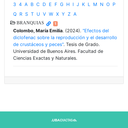
3
4
A
B
C
D
E
F
G
H
I
J
K
L
M
N
O
P
Q
R
S
T
U
V
W
X
Y
Z
Α
BRANQUIAS
1
Colombo, María Emilia
. (2024).
"Efectos del
diclofenac sobre la reproducción y el desarrollo
de crustáceos y peces"
. Tesis de Grado.
Universidad de Buenos Aires. Facultad de
Ciencias Exactas y Naturales.