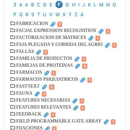
F
3
4
A
B
C
D
E
G
H
I
J
K
L
M
N
O
P
Q
R
S
T
U
V
W
X
Y
Z
Α
FABRICACION
1
FACIAL EXPRESSION RECOGNITION
1
FACTORIZACION DE MATRICES
1
FAJA PLEGADA Y CORRIDA DEL AGRIO
1
FALLAS
1
FAMILIA DE PRODUCTOS
1
FAMILIAS DE PROTEINAS
2
FARMACOS
1
FARMACOS PSIQUIATRICOS
1
FASTTEXT
2
FAUNA
1
FEATURES NECESARIAS
1
FEATURES RELEVANTES
1
FEEDBACK
1
FIELD PROGRAMMABLE GATE ARRAY
1
FIJACIONES
1