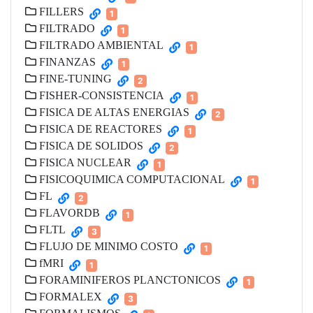
FILLERS
1
FILTRADO
1
FILTRADO AMBIENTAL
1
FINANZAS
1
FINE-TUNING
2
FISHER-CONSISTENCIA
1
FISICA DE ALTAS ENERGIAS
2
FISICA DE REACTORES
1
FISICA DE SOLIDOS
2
FISICA NUCLEAR
1
FISICOQUIMICA COMPUTACIONAL
1
FL
2
FLAVORDB
1
FLTL
3
FLUJO DE MINIMO COSTO
1
fMRI
1
FORAMINIFEROS PLANCTONICOS
1
FORMALEX
3