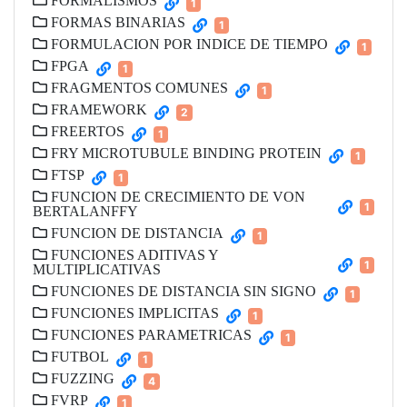
FORMALISMOS
1
FORMAS BINARIAS
1
FORMULACION POR INDICE DE TIEMPO
1
FPGA
1
FRAGMENTOS COMUNES
1
FRAMEWORK
2
FREERTOS
1
FRY MICROTUBULE BINDING PROTEIN
1
FTSP
1
FUNCION DE CRECIMIENTO DE VON
1
BERTALANFFY
FUNCION DE DISTANCIA
1
FUNCIONES ADITIVAS Y
1
MULTIPLICATIVAS
FUNCIONES DE DISTANCIA SIN SIGNO
1
FUNCIONES IMPLICITAS
1
FUNCIONES PARAMETRICAS
1
FUTBOL
1
FUZZING
4
FVRP
1