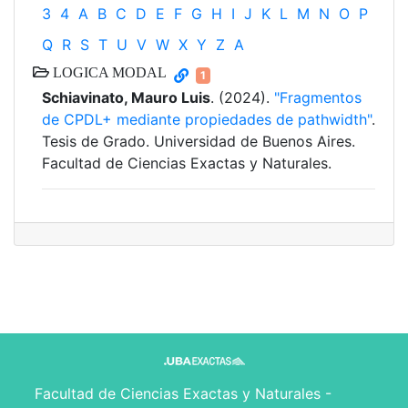
3
4
A
B
C
D
E
F
G
H
I
J
K
L
M
N
O
P
Q
R
S
T
U
V
W
X
Y
Z
Α
LOGICA MODAL
1
Schiavinato, Mauro Luis
. (2024).
"Fragmentos
de CPDL+ mediante propiedades de pathwidth"
.
Tesis de Grado. Universidad de Buenos Aires.
Facultad de Ciencias Exactas y Naturales.
Facultad de Ciencias Exactas y Naturales -