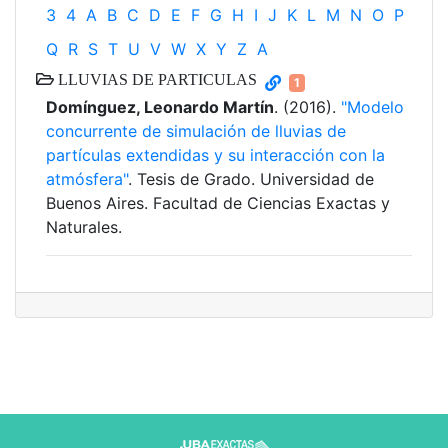
3
4
A
B
C
D
E
F
G
H
I
J
K
L
M
N
O
P
Q
R
S
T
U
V
W
X
Y
Z
Α
LLUVIAS DE PARTICULAS
1
Domínguez, Leonardo Martín
. (2016).
"Modelo
concurrente de simulación de lluvias de
partículas extendidas y su interacción con la
atmósfera"
. Tesis de Grado. Universidad de
Buenos Aires. Facultad de Ciencias Exactas y
Naturales.