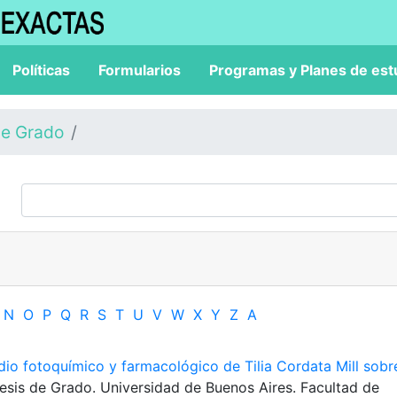
Políticas
Formularios
Programas y Planes de est
de Grado
N
O
P
Q
R
S
T
U
V
W
X
Y
Z
Α
dio fotoquímico y farmacológico de Tilia Cordata Mill sobr
Tesis de Grado. Universidad de Buenos Aires. Facultad de