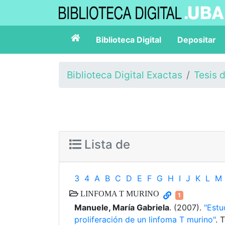
Biblioteca Digital
Depositar
Biblioteca Digital Exactas
Tesis 
Lista de
3
4
A
B
C
D
E
F
G
H
I
J
K
L
M
LINFOMA T MURINO
1
Manuele, María Gabriela
. (2007).
"Estu
proliferación de un linfoma T murino"
. 