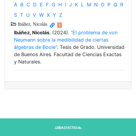
A
B
C
D
E
F
G
H
I
J
K
L
M
N
O
P
Q
R
S
T
U
V
W
X
Y
Z
Ibáñez, Nicolás
1
Ibáñez, Nicolás
. (2024).
"El problema de von
Neumann sobre la medibilidad de ciertas
álgebras de Boole"
. Tesis de Grado. Universidad
de Buenos Aires. Facultad de Ciencias Exactas
y Naturales.