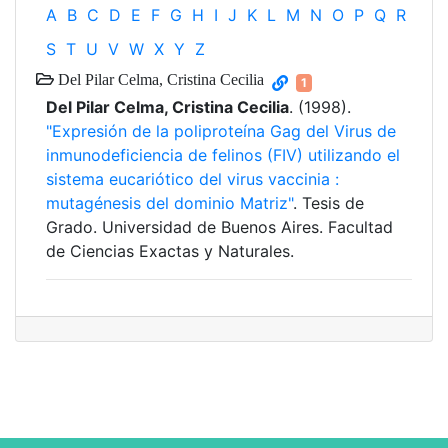
A
B
C
D
E
F
G
H
I
J
K
L
M
N
O
P
Q
R
S
T
U
V
W
X
Y
Z
Del Pilar Celma, Cristina Cecilia
1
Del Pilar Celma, Cristina Cecilia
. (1998).
"Expresión de la poliproteína Gag del Virus de
inmunodeficiencia de felinos (FIV) utilizando el
sistema eucariótico del virus vaccinia :
mutagénesis del dominio Matriz"
. Tesis de
Grado. Universidad de Buenos Aires. Facultad
de Ciencias Exactas y Naturales.