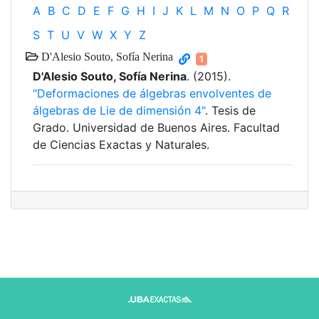
A
B
C
D
E
F
G
H
I
J
K
L
M
N
O
P
Q
R
S
T
U
V
W
X
Y
Z
D'Alesio Souto, Sofía Nerina
1
D'Alesio Souto, Sofía Nerina
. (2015).
"Deformaciones de álgebras envolventes de
álgebras de Lie de dimensión 4"
. Tesis de
Grado. Universidad de Buenos Aires. Facultad
de Ciencias Exactas y Naturales.