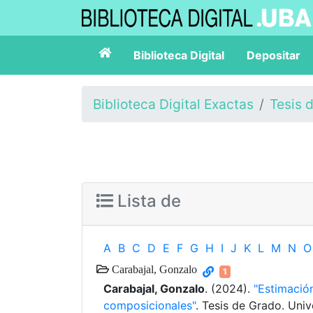
Biblioteca Digital
Depositar
Biblioteca Digital Exactas
Tesis 
Lista de
A
B
C
D
E
F
G
H
I
J
K
L
M
N
O
Carabajal, Gonzalo
1
Carabajal, Gonzalo
. (2024).
"Estimació
composicionales"
. Tesis de Grado. Uni