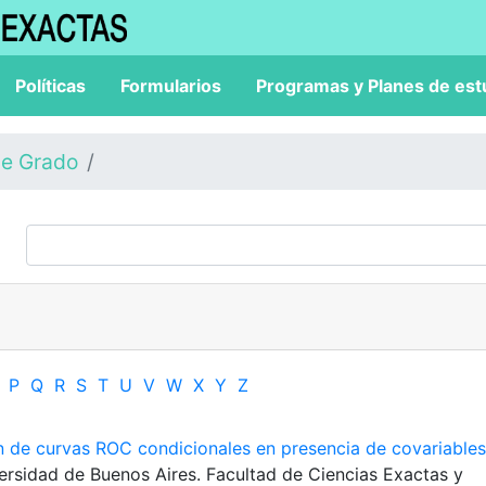
Políticas
Formularios
Programas y Planes de est
de Grado
P
Q
R
S
T
U
V
W
X
Y
Z
n de curvas ROC condicionales en presencia de covariables
versidad de Buenos Aires. Facultad de Ciencias Exactas y