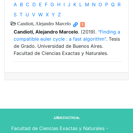
A
B
C
D
E
F
G
H
I
J
K
L
M
N
O
P
Q
R
S
T
U
V
W
X
Y
Z
Candioti, Alejandro Marcelo
1
Candioti, Alejandro Marcelo
. (2019).
"Finding a
compatible euler cycle : a fast algorithm"
. Tesis
de Grado. Universidad de Buenos Aires.
Facultad de Ciencias Exactas y Naturales.
Facultad de Ciencias Exactas y Naturales -