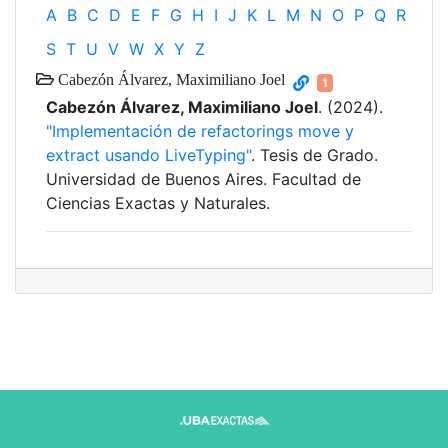
A
B
C
D
E
F
G
H
I
J
K
L
M
N
O
P
Q
R
S
T
U
V
W
X
Y
Z
Cabezón Álvarez, Maximiliano Joel
1
Cabezón Álvarez, Maximiliano Joel
. (2024).
"Implementación de refactorings move y
extract usando LiveTyping"
. Tesis de Grado.
Universidad de Buenos Aires. Facultad de
Ciencias Exactas y Naturales.