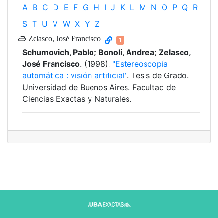
A
B
C
D
E
F
G
H
I
J
K
L
M
N
O
P
Q
R
S
T
U
V
W
X
Y
Z
Zelasco, José Francisco
1
Schumovich, Pablo; Bonoli, Andrea; Zelasco,
José Francisco
. (1998).
"Estereoscopía
automática : visión artificial"
. Tesis de Grado.
Universidad de Buenos Aires. Facultad de
Ciencias Exactas y Naturales.