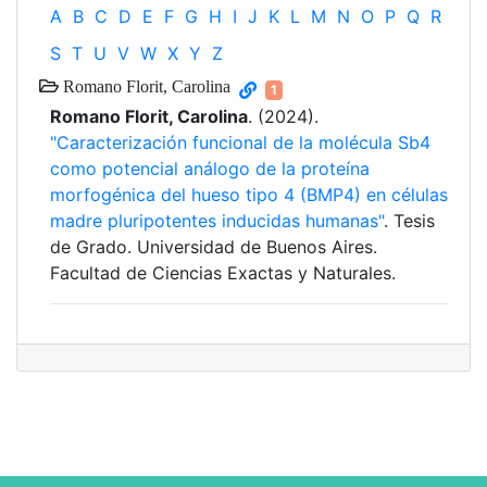
A
B
C
D
E
F
G
H
I
J
K
L
M
N
O
P
Q
R
S
T
U
V
W
X
Y
Z
Romano Florit, Carolina
1
Romano Florit, Carolina
. (2024).
"Caracterización funcional de la molécula Sb4
como potencial análogo de la proteína
morfogénica del hueso tipo 4 (BMP4) en células
madre pluripotentes inducidas humanas"
. Tesis
de Grado. Universidad de Buenos Aires.
Facultad de Ciencias Exactas y Naturales.