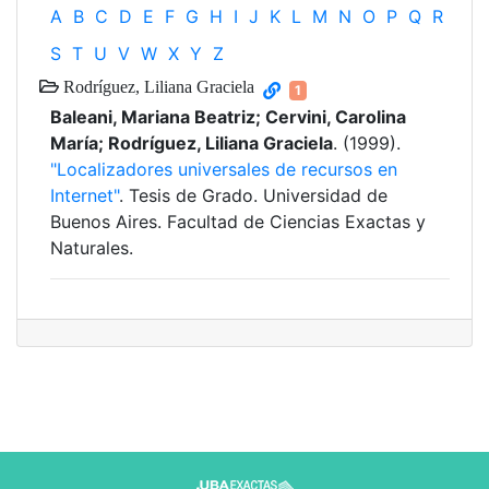
A
B
C
D
E
F
G
H
I
J
K
L
M
N
O
P
Q
R
S
T
U
V
W
X
Y
Z
Rodríguez, Liliana Graciela
1
Baleani, Mariana Beatriz; Cervini, Carolina
María; Rodríguez, Liliana Graciela
. (1999).
"Localizadores universales de recursos en
Internet"
. Tesis de Grado. Universidad de
Buenos Aires. Facultad de Ciencias Exactas y
Naturales.