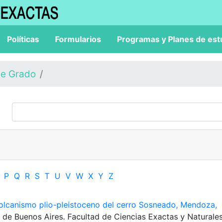
Políticas
Formularios
Programas y Planes de est
de Grado
P
Q
R
S
T
U
V
W
X
Y
Z
volcanismo plio-pleistoceno del cerro Sosneado, Mendoza,
d de Buenos Aires. Facultad de Ciencias Exactas y Naturales