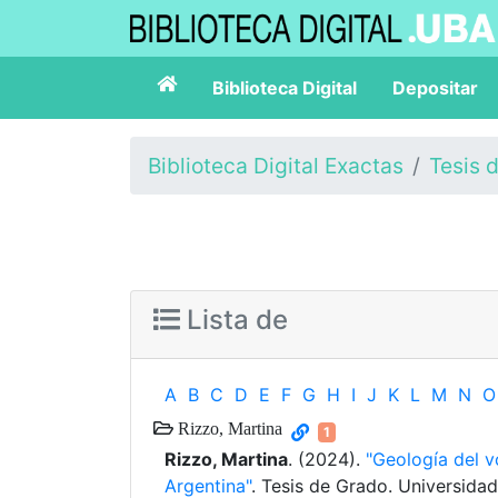
Biblioteca Digital
Depositar
Biblioteca Digital Exactas
Tesis 
Lista de
A
B
C
D
E
F
G
H
I
J
K
L
M
N
O
Rizzo, Martina
1
Rizzo, Martina
. (2024).
"Geología del 
Argentina"
. Tesis de Grado. Universida