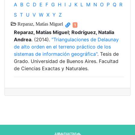
A
B
C
D
E
F
G
H
I
J
K
L
M
N
O
P
Q
R
S
T
U
V
W
X
Y
Z
Reparaz, Matías Miguel
1
Reparaz, Matías Miguel; Rodríguez, Natalia
Andrea
. (2014).
"Triangulaciones de Delaunay
de alto orden en el terreno práctico de los
sistemas de información geográfica"
. Tesis de
Grado. Universidad de Buenos Aires. Facultad
de Ciencias Exactas y Naturales.