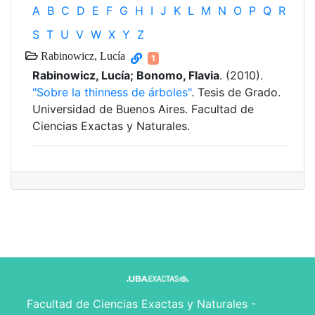
A
B
C
D
E
F
G
H
I
J
K
L
M
N
O
P
Q
R
S
T
U
V
W
X
Y
Z
Rabinowicz, Lucía
1
Rabinowicz, Lucía; Bonomo, Flavia
. (2010).
"Sobre la thinness de árboles"
. Tesis de Grado.
Universidad de Buenos Aires. Facultad de
Ciencias Exactas y Naturales.
Facultad de Ciencias Exactas y Naturales -