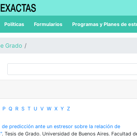
Políticas
Formularios
Programas y Planes de est
de Grado
P
Q
R
S
T
U
V
W
X
Y
Z
a de predicción ante un estresor sobre la relación de
"
. Tesis de Grado. Universidad de Buenos Aires. Facultad d