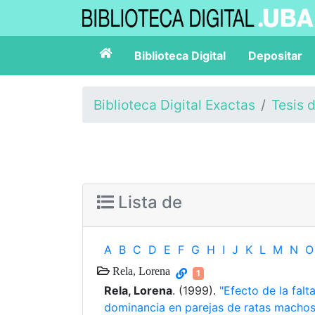
Biblioteca Digital
Depositar
Biblioteca Digital Exactas
Tesis 
Lista de
A
B
C
D
E
F
G
H
I
J
K
L
M
N
O
Rela, Lorena
1
Rela, Lorena
. (1999).
"Efecto de la falt
dominancia en parejas de ratas machos