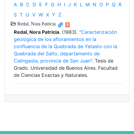
A
B
C
D
E
F
G
H
I
J
K
L
M
N
O
P
Q
R
S
T
U
V
W
X
Y
Z
Redal, Nora Patricia
1
Redal, Nora Patricia
. (1983).
"Caracterización
geológica de los afloramientos en la
confluencia de la Quebrada de Yatasto con la
Quebrada del Salto, departamento de
Calingasta, provincia de San Juan"
. Tesis de
Grado. Universidad de Buenos Aires. Facultad
de Ciencias Exactas y Naturales.