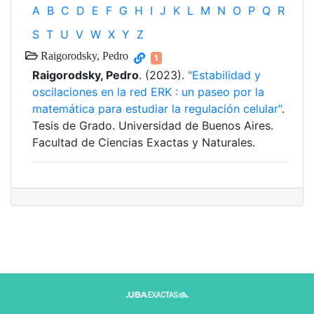
A
B
C
D
E
F
G
H
I
J
K
L
M
N
O
P
Q
R
S
T
U
V
W
X
Y
Z
Raigorodsky, Pedro
1
Raigorodsky, Pedro
. (2023).
"Estabilidad y
oscilaciones en la red ERK : un paseo por la
matemática para estudiar la regulación celular"
.
Tesis de Grado. Universidad de Buenos Aires.
Facultad de Ciencias Exactas y Naturales.