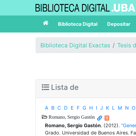
Biblioteca Digital
Depositar
Biblioteca Digital Exactas
Tesis 
Lista de
A
B
C
D
E
F
G
H
I
J
K
L
M
N
O
Romano, Sergio Gastón
1
Romano, Sergio Gastón
. (2012).
"Gene
Grado. Universidad de Buenos Aires. Fa