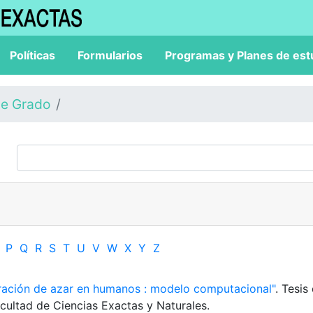
Políticas
Formularios
Programas y Planes de est
de Grado
P
Q
R
S
T
U
V
W
X
Y
Z
ración de azar en humanos : modelo computacional"
. Tesis
cultad de Ciencias Exactas y Naturales.