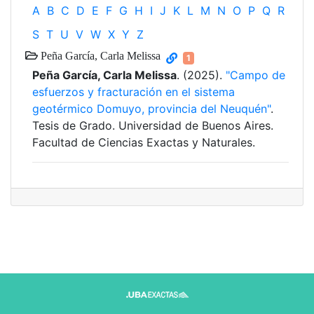
A
B
C
D
E
F
G
H
I
J
K
L
M
N
O
P
Q
R
S
T
U
V
W
X
Y
Z
Peña García, Carla Melissa
1
Peña García, Carla Melissa
. (2025).
"Campo de
esfuerzos y fracturación en el sistema
geotérmico Domuyo, provincia del Neuquén"
.
Tesis de Grado. Universidad de Buenos Aires.
Facultad de Ciencias Exactas y Naturales.