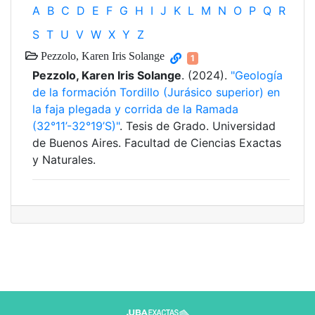
A
B
C
D
E
F
G
H
I
J
K
L
M
N
O
P
Q
R
S
T
U
V
W
X
Y
Z
Pezzolo, Karen Iris Solange
1
Pezzolo, Karen Iris Solange
. (2024).
"Geología
de la formación Tordillo (Jurásico superior) en
la faja plegada y corrida de la Ramada
(32°11’-32°19’S)"
. Tesis de Grado. Universidad
de Buenos Aires. Facultad de Ciencias Exactas
y Naturales.