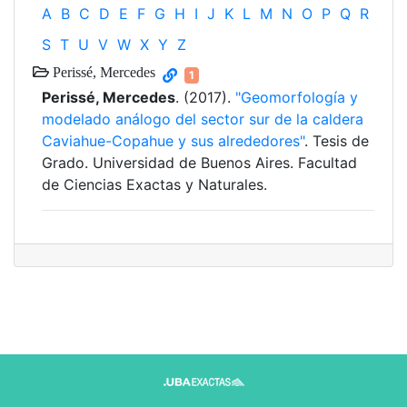
A
B
C
D
E
F
G
H
I
J
K
L
M
N
O
P
Q
R
S
T
U
V
W
X
Y
Z
Perissé, Mercedes
1
Perissé, Mercedes
. (2017).
"Geomorfología y
modelado análogo del sector sur de la caldera
Caviahue-Copahue y sus alrededores"
. Tesis de
Grado. Universidad de Buenos Aires. Facultad
de Ciencias Exactas y Naturales.