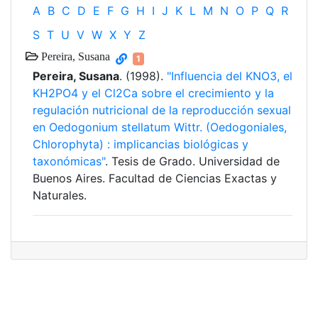
A
B
C
D
E
F
G
H
I
J
K
L
M
N
O
P
Q
R
S
T
U
V
W
X
Y
Z
Pereira, Susana
1
Pereira, Susana
. (1998).
"Influencia del KNO3, el
KH2PO4 y el Cl2Ca sobre el crecimiento y la
regulación nutricional de la reproducción sexual
en Oedogonium stellatum Wittr. (Oedogoniales,
Chlorophyta) : implicancias biológicas y
taxonómicas"
. Tesis de Grado. Universidad de
Buenos Aires. Facultad de Ciencias Exactas y
Naturales.