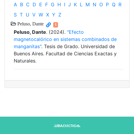
A
B
C
D
E
F
G
H
I
J
K
L
M
N
O
P
Q
R
S
T
U
V
W
X
Y
Z
Peluso, Dante
1
Peluso, Dante
. (2024).
"Efecto
magnetocalórico en sistemas combinados de
manganitas"
. Tesis de Grado. Universidad de
Buenos Aires. Facultad de Ciencias Exactas y
Naturales.