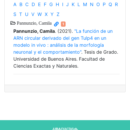
A
B
C
D
E
F
G
H
I
J
K
L
M
N
O
P
Q
R
S
T
U
V
W
X
Y
Z
Pannunzio, Camila
1
Pannunzio, Camila
. (2021).
"La función de un
ARN circular derivado del gen Tulp4 en un
modelo in vivo : análisis de la morfología
neuronal y el comportamiento"
. Tesis de Grado.
Universidad de Buenos Aires. Facultad de
Ciencias Exactas y Naturales.