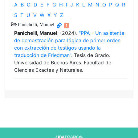
A
B
C
D
E
F
G
H
I
J
K
L
M
N
O
P
Q
R
S
T
U
V
W
X
Y
Z
Panichelli, Manuel
1
Panichelli, Manuel
. (2024).
"PPA - Un asistente
de demostración para lógica de primer orden
con extracción de testigos usando la
traducción de Friedman"
. Tesis de Grado.
Universidad de Buenos Aires. Facultad de
Ciencias Exactas y Naturales.