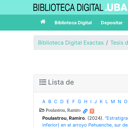
Biblioteca Digital
Depositar
Biblioteca Digital Exactas
Tesis 
Lista de
A
B
C
D
E
F
G
H
I
J
K
L
M
N
O
Poulastrou, Ramiro
1
Poulastrou, Ramiro
. (2024).
"Estratigr
inferior) en el arroyo Pehuenche, sur 