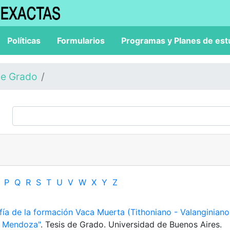
Políticas
Formularios
Programas y Planes de est
de Grado
P
Q
R
S
T
U
V
W
X
Y
Z
afía de la formación Vaca Muerta (Tithoniano - Valanginiano
de Mendoza"
. Tesis de Grado. Universidad de Buenos Aires.